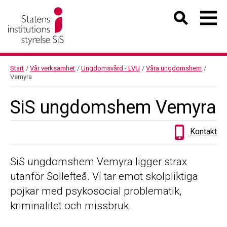
Start
/
Vår verksamhet
/
Ungdomsvård - LVU
/
Våra ungdomshem
/
Vemyra
SiS ungdomshem Vemyra
Kontakt
SiS ungdomshem Vemyra ligger strax
utanför Sollefteå. Vi tar emot skolpliktiga
pojkar med psykosocial problematik,
kriminalitet och missbruk.