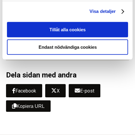
vemyra@stat-inst.se
Visa detaljer
Institutionschef: Aron Sivapalan
Tillåt alla cookies
Målgrupp: Skolpliktiga pojkar med
psykosocial problematik, kriminalitet och
Endast nödvändiga cookies
missbruk.
Dela sidan med andra
Facebook
X
E-post
Kopiera URL