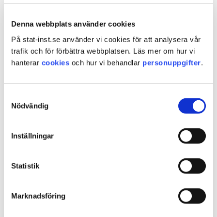
I vår egen skola erbjuder vi ungdomarna full
undervisning. Utbildningens funktion som
Denna webbplats använder cookies
skyddsfaktor hålls högt, och vi erbjuder efter behov
På stat-inst.se använder vi cookies för att analysera vår
också anpassningar. Vi ser det som viktigt att
trafik och för förbättra webbplatsen. Läs mer om hur vi
ungdomarna har en strukturerad vardag och där
hanterar
cookies
och hur vi behandlar
personuppgifter
.
ingår skolgången som en naturlig grund.
Samtyckesval
Sidan uppdaterad
måndag 18 maj 2026
Nödvändig
Kontakt
Inställningar
SiS ungdomshem Vemyra
Statistik
Vemyra 140
881 41 Sollefteå
Marknadsföring
Telefon växel:
010-453 34 00
Fax: 010-453 34 10