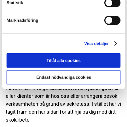
Statistik
För information om hur många som återfaller brott
hänvisar vi till Brottsförebyggande rådet (BRÅ), som
Marknadsföring
är den myndighet i Sverige som ansvarar för
kriminalstatistik.
Visa detaljer
Ta del av statistik från BRÅ om återfall i brott
Intervjuer och besök
Tillåt alla cookies
Det är många som är intresserade av att intervjua
Endast nödvändiga cookies
ungdomar och klienter som är placerade på SiS-
hem. Vi kan inte ge tillstånd att intervjua ungdomar
eller klienter som är hos oss eller arrangera besök i
verksamheten på grund av sekretess. I stället har vi
tagit fram den här sidan för att hjälpa dig med ditt
skolarbete.