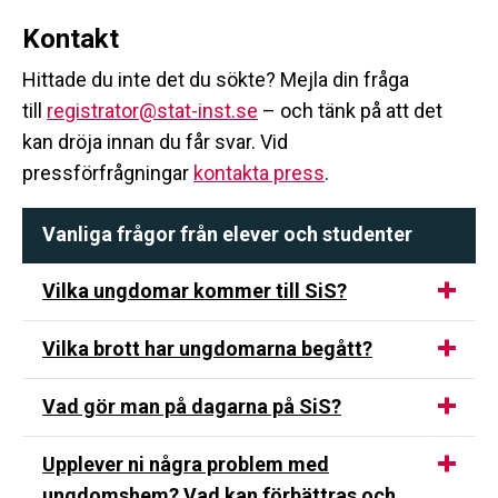
Kontakt
Hittade du inte det du sökte? Mejla din fråga
till
registrator@stat-inst.se
– och tänk på att det
kan dröja innan du får svar. Vid
pressförfrågningar
kontakta press
.
Vanliga frågor från elever och studenter
Vilka ungdomar kommer till SiS?
Vilka brott har ungdomarna begått?
Vad gör man på dagarna på SiS?
Upplever ni några problem med
ungdomshem? Vad kan förbättras och