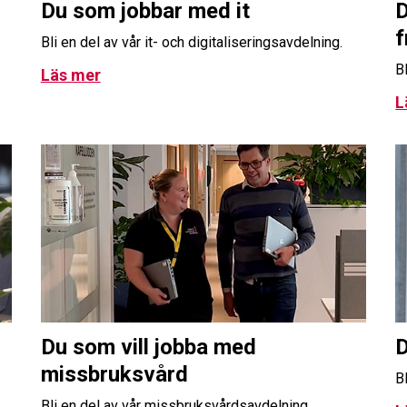
Du som jobbar med it
D
f
Bli en del av vår it- och digitaliseringsavdelning.
B
Läs mer
L
Du som vill jobba med
D
missbruksvård
B
Bli en del av vår missbruksvårdsavdelning.