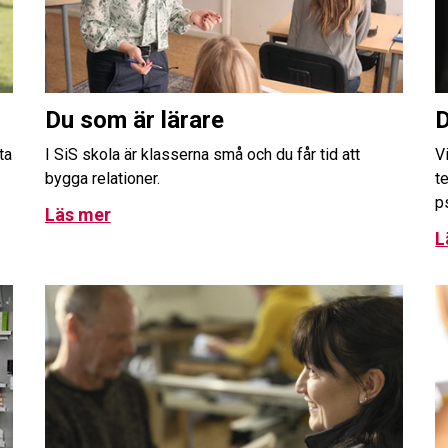
Du som är lärare
D
ta
I SiS skola är klasserna små och du får tid att
Vi
bygga relationer.
t
p
Läs mer
L