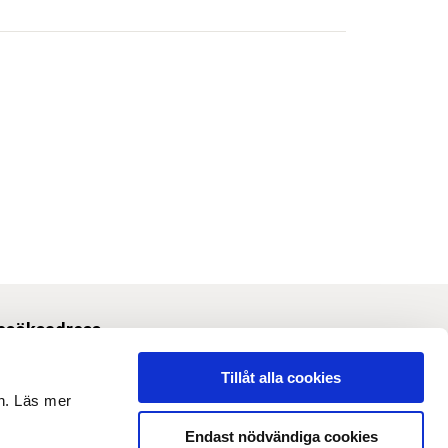
esöksadress
Svetsarvägen 10, Solna
Tillåt alla cookies
en. Läs mer
m webbplatsen
Endast nödvändiga cookies