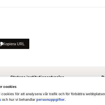
Kopiera URL
Statens institutionsstyrelse
B
Box 1062, 171 22 Solna
r cookies
Tel
010-453 40 00
 cookies för att analysera vår trafik och för förbättra webbplats
Fax 010-453 40 50
s
och hur vi behandlar
personuppgifter
.
O