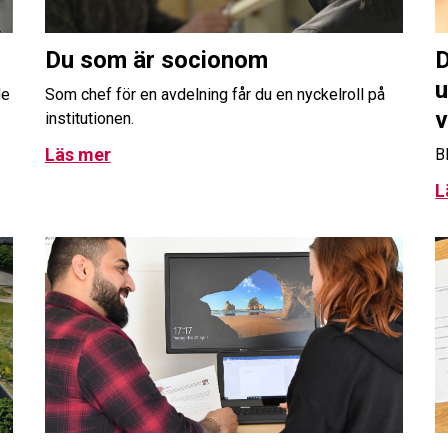
Du som är socionom
D
u
de
Som chef för en avdelning får du en nyckelroll på
v
institutionen.
Läs mer
B
L