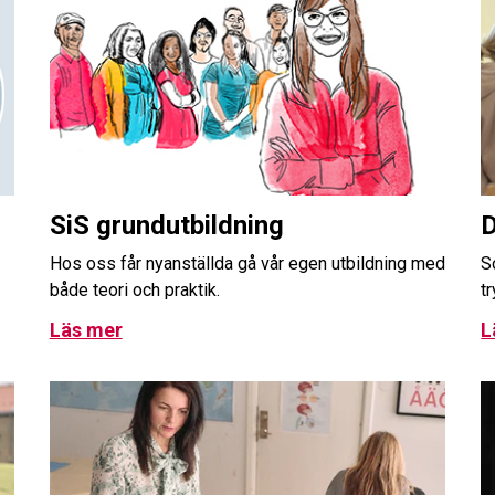
SiS grundutbildning
D
Hos oss får nyanställda gå vår egen utbildning med
S
både teori och praktik.
t
Läs mer
L