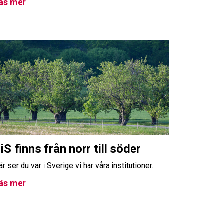
äs mer
iS finns från norr till söder
är ser du var i Sverige vi har våra institutioner.
äs mer