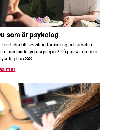
u som är psykolog
ll du bidra till livsviktig förändring och arbeta i
eam med andra yrkesgrupper? Då passar du som
sykolog hos SiS.
äs mer