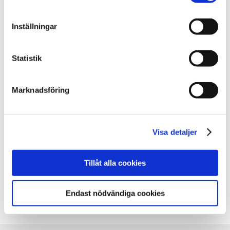
2012: Jag har hittat mitt svar
Inställningar
2011: Ängel
2010: Att vara jag i en Volvo
Statistik
Sidan uppdaterad
onsdag 3 juni 2026
Marknadsföring
Dela sidan med andra
Visa detaljer
Facebook
X
E-post
Tillåt alla cookies
Kopiera URL
Endast nödvändiga cookies