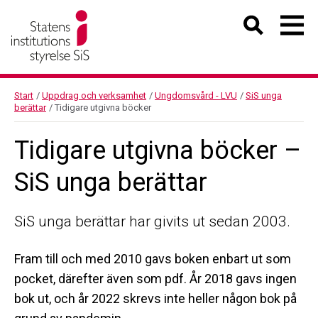
Start
/
Uppdrag och verksamhet
/
Ungdomsvård - LVU
/
SiS unga
berättar
/
Tidigare utgivna böcker
Tidigare utgivna böcker –
SiS unga berättar
SiS unga berättar har givits ut sedan 2003.
Fram till och med 2010 gavs boken enbart ut som
pocket, därefter även som pdf. År 2018 gavs ingen
bok ut, och år 2022 skrevs inte heller någon bok på