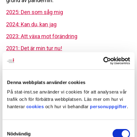
grund av pandemin.
2025: Den som såg mig
2024: Kan du, kan jag
2023: Att växa mot förändring
2021: Det är min tur nu!
2020: Svär, det kommer bli bra!
2019: Ville inte gå snett
Denna webbplats använder cookies
2017: Kärlek, lycka, svek, tårar
På stat-inst.se använder vi cookies för att analysera vår
2016: Jag hoppas att jag kommer hem snart
trafik och för förbättra webbplatsen. Läs mer om hur vi
hanterar
cookies
och hur vi behandlar
personuppgifter
.
2015: Jag älskar dig ändå
2014: Det började med lite småskit hemma
Samtyckesval
2013: 62 dagar senare...
Nödvändig