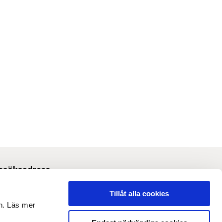
esöksadress
Svetsarvägen 10, Solna
Tillåt alla cookies
en. Läs mer
m webbplatsen