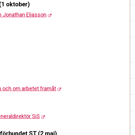
(1 oktober)
n Jonathan Eliasson
en och om arbetet framåt
neraldirektör SiS
förbundet ST (2 maj)