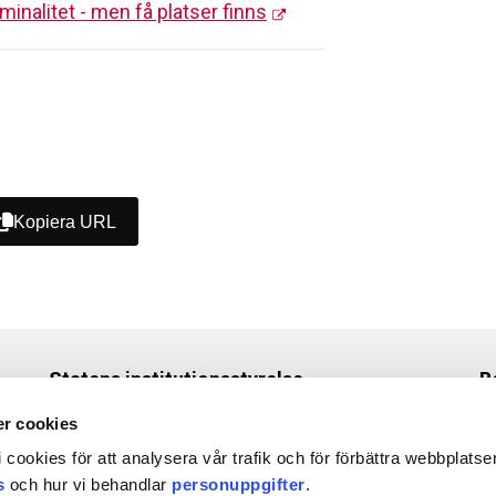
minalitet - men få platser finns
Kopiera URL
Statens institutionsstyrelse
B
Box 1062, 171 22 Solna
r cookies
Tel
010-453 40 00
 cookies för att analysera vår trafik och för förbättra webbplats
Fax 010-453 40 50
s
och hur vi behandlar
personuppgifter
.
O