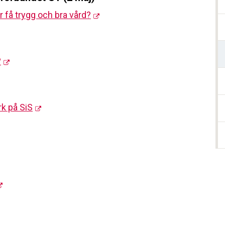
 få trygg och bra vård?
?
k på SiS