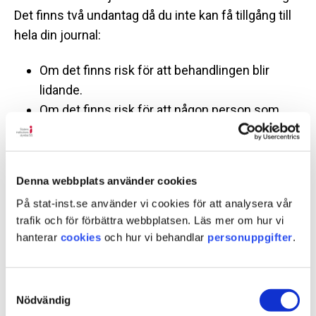
Det finns två undantag då du inte kan få tillgång till
hela din journal:
Om det finns risk för att behandlingen blir
lidande.
Om det finns risk för att någon person som
nämns i journalen kan komma till skada.
Du kan ändå ha rätt att få se delar av din journal. Vill
Denna webbplats använder cookies
du läsa din patientjournal ska du vända dig till
På stat-inst.se använder vi cookies för att analysera vår
personalen vid ditt SiS-hem. Om personalen inte
trafik och för förbättra webbplatsen. Läs mer om hur vi
låter dig se journalen har du rätt att få ett skriftligt
hanterar
cookies
och hur vi behandlar
personuppgifter
.
beslut om detta och få information om hur du kan
överklaga beslutet.
Samtyckesval
Nödvändig
Om uppgifter i journalen inte