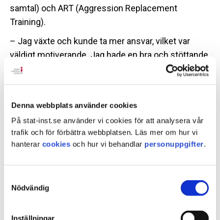
samtal) och ART (Aggression Replacement
Training).
– Jag växte och kunde ta mer ansvar, vilket var
väldigt motiverande. Jag hade en bra och stöttande
chef och en bra grupp, berättar han.
–I samma veva ansökte jag till
valideringsprogrammet och blev antagen, fortsätter
Denna webbplats använder cookies
Harris.
På stat-inst.se använder vi cookies för att analysera vår
trafik och för förbättra webbplatsen. Läs mer om hur vi
Hur var det att plugga samtidigt som
hanterar
cookies
och hur vi behandlar
personuppgifter
.
du jobbade?
– Det går definitivt om man vill. Det handlar om
Samtyckesval
Nödvändig
drivkraften! Den största svårigheten i min karriär var
att gå från basketen till ett civilt arbete. Jag har
alltid behövt ha många bollar i luften och drivas av
Inställningar