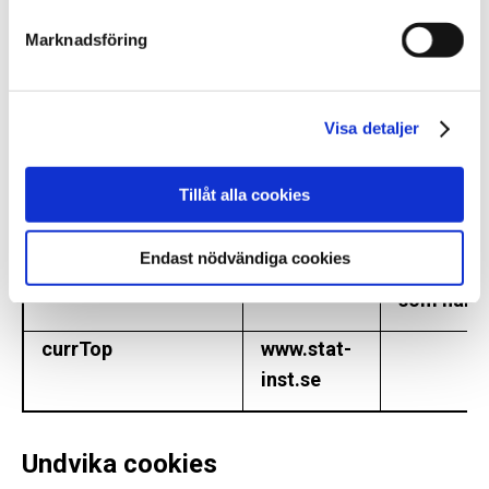
videospel
Marknadsföring
CookieConsent
Cookiebot
Indikerar
för cooki
Visa detaljer
vuid
vimeo.com
Samlar in
Tillåt alla cookies
användare
webbplatse
Endast nödvändiga cookies
exempel v
som har lä
currTop
www.stat-
inst.se
Undvika cookies