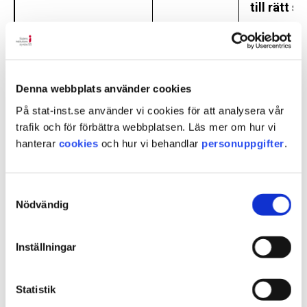
till rätt s
gemensam
BIGipServe
av ett d
vanligtvi
Denna webbplats använder cookies
är värd på
På stat-inst.se använder vi cookies för att analysera vår
alltid.
trafik och för förbättra webbplatsen. Läs mer om hur vi
hanterar
cookies
och hur vi behandlar
personuppgifter
.
AcceptCookie
www.stat-
Egenutvec
inst.se
som anvä
systemet 
Samtyckesval
Nödvändig
avslagnin
cookiespå
Inställningar
aka_debug
Akami
Används a
att spåra
Statistik
av deras 