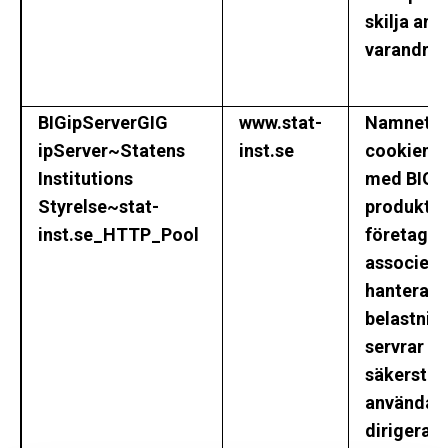
skilja anv
varandra.
BIGipServerGIG
www.stat-
Namnet fö
ipServer~Statens
inst.se
cookien ä
Institutions
med BIG-I
Styrelse~stat-
produktpa
inst.se_HTTP_Pool
företaget 
associera
hantera s
belastnin
servrar fö
säkerställ
användarf
dirigeras