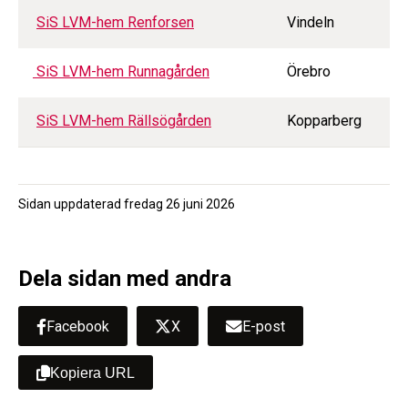
SiS LVM-hem Renforsen
Vindeln
SiS LVM-hem Runnagården
Örebro
SiS LVM-hem Rällsögården
Kopparberg
Sidan uppdaterad
fredag 26 juni 2026
Dela sidan med andra
Facebook
X
E-post
Kopiera URL