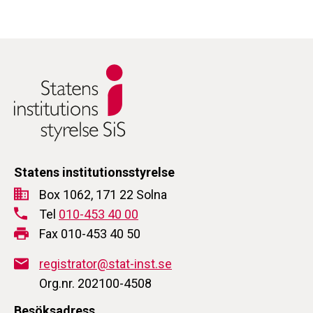
Statens institutionsstyrelse
Box 1062, 171 22 Solna
Tel
010-453 40 00
Fax 010-453 40 50
registrator@stat-inst.se
Org.nr. 202100-4508
Besöksadress