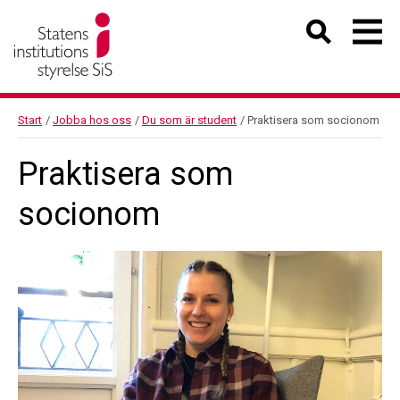
Start
/
Jobba hos oss
/
Du som är student
/
Praktisera som socionom
Praktisera som
socionom