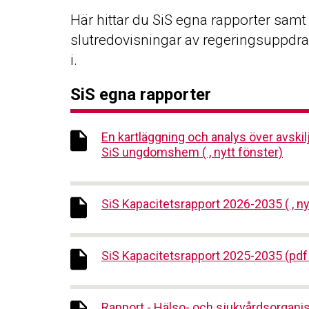
Här hittar du SiS egna rapporter samt 
slutredovisningar av regeringsuppdra
i.
SiS egna rapporter
En kartläggning och analys över avskil
SiS ungdomshem ( , nytt fönster)
SiS Kapacitetsrapport 2026-2035 ( , ny
SiS Kapacitetsrapport 2025-2035 (pdf ,
Rapport - Hälso- och sjukvårdsorganisa