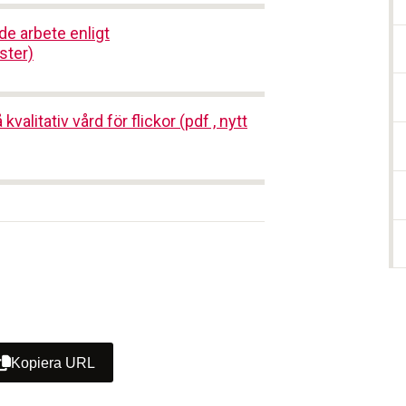
e arbete enligt
ster)
alitativ vård för flickor (pdf , nytt
Kopiera URL