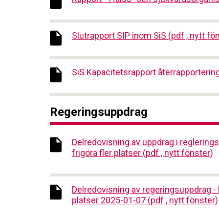
Slutrapport SIP inom SiS (pdf , nytt fö
SiS Kapacitetsrapport återrapportering
Regeringsuppdrag
Delredovisning av uppdrag i reglering
frigöra fler platser (pdf , nytt fönster)
Delredovisning av regeringsuppdrag - 
platser 2025-01-07 (pdf , nytt fönster)