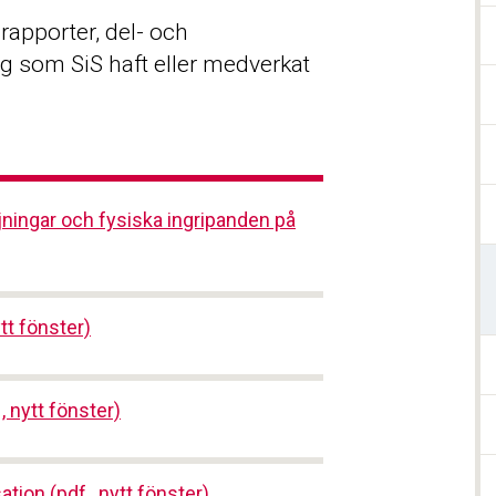
rapporter, del- och
g som SiS haft eller medverkat
jningar och fysiska ingripanden på
tt fönster)
 nytt fönster)
tion (pdf , nytt fönster)