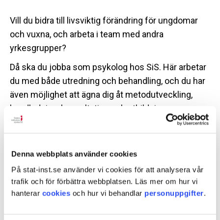
Vill du bidra till livsviktig förändring för ungdomar
och vuxna, och arbeta i team med andra
yrkesgrupper?
Då ska du jobba som psykolog hos SiS. Här arbetar
du med både utredning och behandling, och du har
även möjlighet att ägna dig åt metodutveckling,
handledning, konsultation och utbildning.
Vi behöver och värdesätter din kunskap, och hos
oss har du stora möjligheter att utvecklas inom
Denna webbplats använder cookies
områden som intresserar just dig.
På stat-inst.se använder vi cookies för att analysera vår
trafik och för förbättra webbplatsen. Läs mer om hur vi
hanterar
cookies
och hur vi behandlar
personuppgifter
.
Relaterade länkar