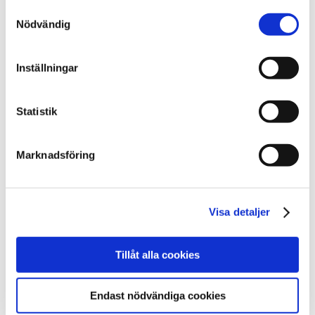
Samtyckesval
Att jobba som psykolog på SiS
Nödvändig
Så kan du växa i jobbet som psykolog på SiS
Praktisera som psykolog på SiS
Inställningar
Lediga jobb – Psykolog
Metoder, program och vårdkoncept
Här finns SiS
Statistik
Marknadsföring
Sidan uppdaterad
fredag 26 juni 2026
Visa detaljer
Dela sidan med andra
Tillåt alla cookies
Facebook
X
E-post
Endast nödvändiga cookies
Kopiera URL