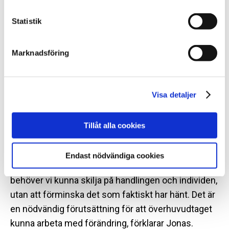
vara möjlig.
Statistik
Men vilka är de största utmaningarna i dagens
tvångsvård?
Marknadsföring
– Ett exempel är arbetet med att hjälpa personer
som begått allvarliga brott. SiS befinner sig mitt i en
politiskt prioriterad fråga, där dessa individer ofta
Visa detaljer
beskrivs som ett hot mot samhället i stort.
Samtidigt innebär uppdraget stora utmaningar ur
Tillåt alla cookies
ett vård- och behandlingsperspektiv.
– Det är lätt att människor reduceras till sina
Endast nödvändiga cookies
handlingar, särskilt när de är allvarliga. I vården
behöver vi kunna skilja på handlingen och individen,
utan att förminska det som faktiskt har hänt. Det är
en nödvändig förutsättning för att överhuvudtaget
kunna arbeta med förändring, förklarar Jonas.