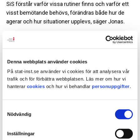
SiS förstår varför vissa rutiner finns och varför ett
visst bemötande behövs, förändras både hur de
agerar och hur situationer upplevs, säger Jonas.
– Att sätta ord på det som händer, sortera intryck
och förstå sammanhanget gör arbetet mer
hanterbart. Det skapar bättre förutsättningar att
agera med både tydlighet och lugn – för
Denna webbplats använder cookies
medarbetare såväl som för barnen, ungdomarna
På stat-inst.se använder vi cookies för att analysera vår
och klienterna, fortsätter han.
trafik och för förbättra webbplatsen. Läs mer om hur vi
hanterar
cookies
och hur vi behandlar
personuppgifter
.
Små förändringar kan göra stor
skillnad
Samtyckesval
Nödvändig
Enligt Jonas är tydliga ramar, ökad delaktighet för
den unge och ett respektfullt och vänligt
Inställningar
bemötande som är avgörande för att förändring ska