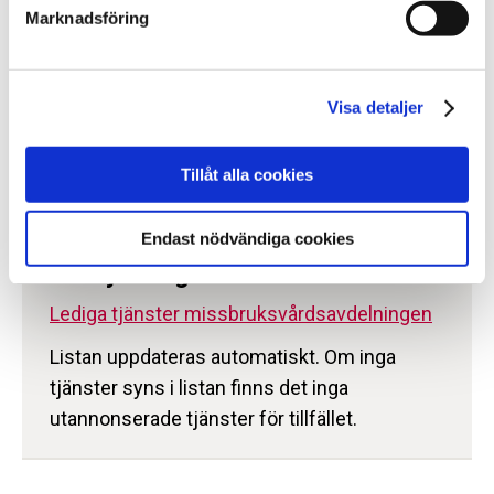
och professionalitet, med fokus på att möjliggöra
Marknadsföring
en god och ändamålsenlig vårdmiljö för de
människor som vårdas på våra LVM-hem.
Visa detaljer
Välkommen att bli en del av
missbruksvårdsavdelningen på SiS!
Tillåt alla cookies
Endast nödvändiga cookies
Rekryteringar våren 2026
Lediga tjänster missbruksvårdsavdelningen
Listan uppdateras automatiskt. Om inga
tjänster syns i listan finns det inga
utannonserade tjänster för tillfället.