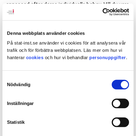
anpassad efter deras individuella behov. Vill du vara
med och utveckla en modern missbruksvård med
utgångspunkt i klienternas individuella behov, är det
här platsen för dig.
Denna webbplats använder cookies
På stat-inst.se använder vi cookies för att analysera vår
Om oss
trafik och för förbättra webbplatsen. Läs mer om hur vi
hanterar
cookies
och hur vi behandlar
personuppgifter
.
Missbruksvårdsavdelningen består av nio LVM-hem
samt en nationell sektion för verksamhetsstöd. På
denna sektion arbetar cirka 15 medarbetare med
Samtyckesval
olika bakgrunder och specialistkompetenser. Vi
Nödvändig
ansvarar för att utveckla och kvalitetssäkra SiS
missbruksvård och ge stöd till LVM-hemmen.
Inställningar
Missbruksvårdsavdelningen leds av en
missbruksvårdsdirektör. Vi är engagerade
Statistik
medarbetare som värdesätter samarbete, kvalitet