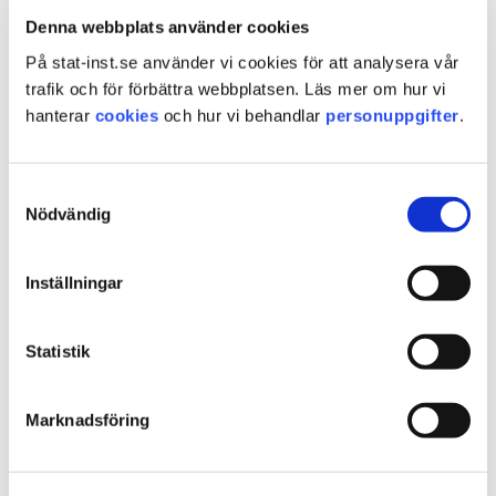
behandlingsplanen revideras och uppdateras när
Denna webbplats använder cookies
det behövs. Det är också du som ser till att dina
På stat-inst.se använder vi cookies för att analysera vår
kollegor följer den plan som gäller.
trafik och för förbättra webbplatsen. Läs mer om hur vi
hanterar
cookies
och hur vi behandlar
personuppgifter
.
Utredningssekreterare
Som utredningssekreterare ansvarar du för
Samtyckesval
Nödvändig
samordningen av det viktiga utredningsarbetet
kring våra ungdomar och klienter. Du samlar in fakta
i form av utlåtanden och observationer och gör
Inställningar
intervjuer i våra utredningssystem. Du jobbar
mycket team med andra, inhämtar information och
Statistik
leder träffar.
I din roll som utredningssekreterare ingår att skriva
Marknadsföring
huvudutlåtanden och
behandlingsrekommendationer.