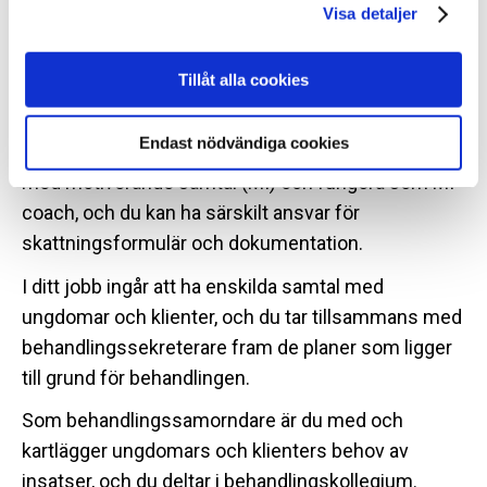
Visa detaljer
Behandlingssamordnare
Tillåt alla cookies
Som behandlingssamordnare planerar, genomför
och följer du upp programverksamheten på din
Endast nödvändiga cookies
institution. Du kan vara ansvarig för hur ni arbetar
med motiverande samtal (MI) och fungera som MI-
coach, och du kan ha särskilt ansvar för
skattningsformulär och dokumentation.
I ditt jobb ingår att ha enskilda samtal med
ungdomar och klienter, och du tar tillsammans med
behandlingssekreterare fram de planer som ligger
till grund för behandlingen.
Som behandlingssamorndare är du med och
kartlägger ungdomars och klienters behov av
insatser, och du deltar i behandlingskollegium.