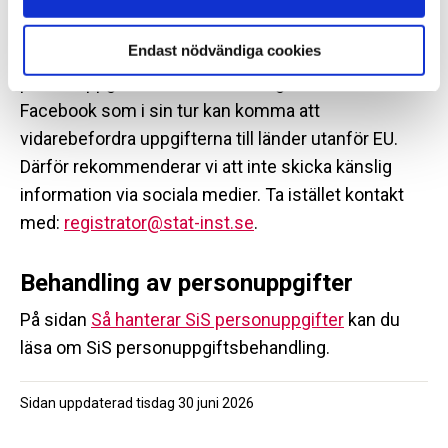
inläggen registreras och sparas. När du kontaktar
Endast nödvändiga cookies
SiS via sociala medier så överförs information och
personuppgifter också till företaget som driver
Facebook som i sin tur kan komma att
vidarebefordra uppgifterna till länder utanför EU.
Därför rekommenderar vi att inte skicka känslig
information via sociala medier. Ta istället kontakt
med:
registrator@stat-inst.se
.
Behandling av personuppgifter
På sidan
Så hanterar SiS personuppgifter
kan du
läsa om SiS personuppgiftsbehandling.
Sidan uppdaterad
tisdag 30 juni 2026