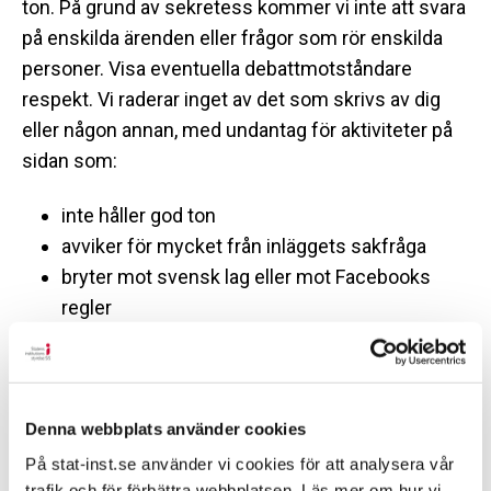
ton. På grund av sekretess kommer vi inte att svara
på enskilda ärenden eller frågor som rör enskilda
personer. Visa eventuella debattmotståndare
respekt. Vi raderar inget av det som skrivs av dig
eller någon annan, med undantag för aktiviteter på
sidan som:
inte håller god ton
avviker för mycket från inläggets sakfråga
bryter mot svensk lag eller mot Facebooks
regler
innehåller känsliga personuppgifter eller är
stötande, uppviglande eller kränker enskildas
personliga integritet
saknar relevans för sidans ämne
Denna webbplats använder cookies
anses vara spam; spam är när samma typ av
På stat-inst.se använder vi cookies för att analysera vår
trafik och för förbättra webbplatsen. Läs mer om hur vi