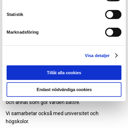
De har många olika yrken.
Statistik
Det kan vara psykologer, lärare eller fritidsledare.
Marknadsföring
SiS började arbeta 1993.
På SiS arbetar nu mer än fyra tusen personer.
Visa detaljer
Ungdomshem och LVM-hem finns på många olika
platser i Sverige.
Tillåt alla cookies
Vårt huvudkontor ligger i Solna i Stockholm.
Endast nödvändiga cookies
En del personer arbetar med forskning, utveckling
och annat som gör vården bättre.
Vi samarbetar också med universitet och
högskolor.