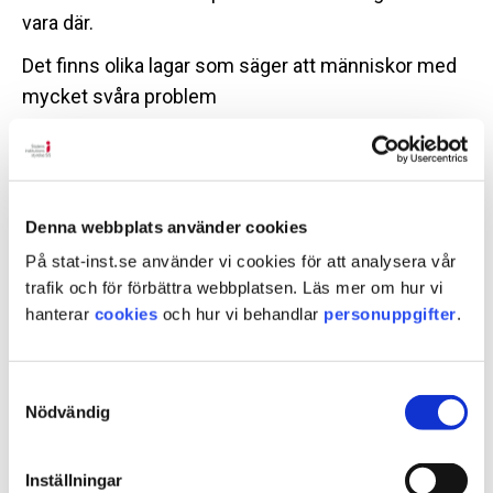
vara där.
Det finns olika lagar som säger att människor med
mycket svåra problem
ibland måste få vård även om de inte vill själva.
Det är LVU, lagen om vård av unga och LVM, lagen
om vård av missbrukare.
Denna webbplats använder cookies
En del ungdomar mellan 15 och 17 år kan få vård på
På stat-inst.se använder vi cookies för att analysera vår
ungdomshem i stället för att vara i fängelse.
trafik och för förbättra webbplatsen. Läs mer om hur vi
hanterar
cookies
och hur vi behandlar
personuppgifter
.
De har i en domstol blivit dömda för brott enligt
lagen LSU, lagen om sluten ungdomsvård.
Samtyckesval
Nödvändig
För att vården ska bli bra är det många människor
som arbetar tillsammans på våra SiS-hem.
Inställningar