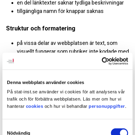
en del länktexter saknar tydliga beskrivningar
tillgängliga namn för knappar saknas
Struktur och formatering
på vissa delar av webbplatsen är text, som
visuellt fungerar som rubriker, inte kodade med
rubrikelement
fel rubriknivåer används ibland på
webbplatsen, till exempel att en sidas struktur
Denna webbplats använder cookies
inleds med fel rubriknivå eller så följs inte den
På stat-inst.se använder vi cookies för att analysera vår
hierarkiska strukturen för rubrikerna
trafik och för förbättra webbplatsen. Läs mer om hur vi
hanterar
cookies
och hur vi behandlar
personuppgifter
.
Wai-aria
användare som är gravt synskadade och
Samtyckesval
Nödvändig
använder uppläsande hjälpmedel får i nuläget