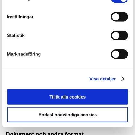
ingen information att det finns sökförslag för
den globala sökfunktionen
Inställningar
användare med uppläsande hjälpmedel får
ingen information när ett fel har uppstått
Statistik
användare med uppläsande hjälpmedel får
ingen information om att varukorgen i
Marknadsföring
webshopen har uppdaterats och om antalet
produkter i varukorgen
attribut saknas både för sökfunktion i smal vy
Visa detaljer
samt på elementet som expanderar
underliggande menyingångar. I nuläget ändras
Tillåt alla cookies
inte knapptexten efter att användare utvidgat
området, utan återger samma text som när
Endast nödvändiga cookies
området är minimerat
Dokument och andra format