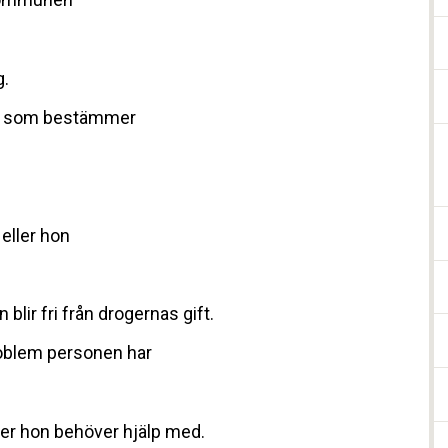
g.
en, som bestämmer
eller hon
blir fri från drogernas gift.
oblem personen har
ller hon behöver hjälp med.