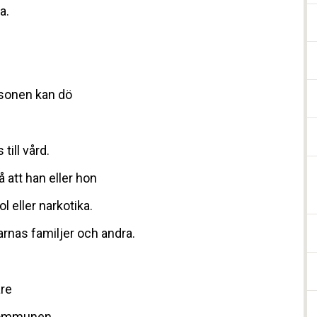
a.
rsonen kan dö
till vård.
å att han eller hon
l eller narkotika.
nas familjer och andra.
are
l kommunen