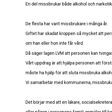
En del missbrukar både alkohol och narkotik
De flesta har varit missbrukare i många år.
Giftet har skadat kroppen så mycket att pe
om han eller hon inte får vård.
Då säger lagen LVM att personen kan tvingas 
Vårt uppdrag är att hjälpa personen att först
måste ha hjälp för att sluta missbruka alkoho
Vi samarbetar med kommunerna, missbrukar
Det börjar med att en läkare, socialsekreter
eller någon i personens familj anmäler til