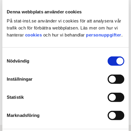
Ett annat exempel är Forskaren Anders Ledberg
som beskriver det pågående SiS-finansierade
Denna webbplats använder cookies
projektet
”Läkemedelsassisterad behandling av
På stat-inst.se använder vi cookies för att analysera vår
opioidberoende i samband med LVM-vård” (LARO)
.
trafik och för förbättra webbplatsen. Läs mer om hur vi
hanterar
cookies
och hur vi behandlar
personuppgifter
.
Sidan uppdaterad
tisdag 12 december 2023
Samtyckesval
Nödvändig
Dela sidan med andra
Inställningar
Facebook
X
E-post
Statistik
Kopiera URL
Marknadsföring