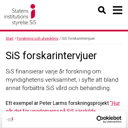
Start
/
Forskning och utveckling
/
SiS forskarintervjuer
SiS forskarintervjuer
SiS finansierar varje år forskning om
myndighetens verksamhet, i syfte att bland
annat förbättra SiS vård och behandling.
Ett exempel är Peter Larms forskningsprojekt
”Hur
går det för ungdomarna på SiS särskilda
ungdomshem?”
.