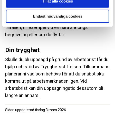
Tillåt alla cookies
Du har möjlighet att göra läkarbesök och akuta
tandläkarbesök på betald arbetstid.
Endast nödvändiga cookies
Du har även möjlighet till ledighet med lön vid andra
tillfällen, till exempel vid en nära anhörigs
begravning eller om du flyttar.
Din trygghet
Skulle du bli uppsagd på grund av arbetsbrist får du
hjälp och stöd av Trygghetsstiftelsen. Tillsammans
planerar ni vad som behövs för att du snabbt ska
komma ut på arbetsmarknaden igen. Vid
arbetsbrist kan din uppsägningstid dessutom bli
längre än annars.
Sidan uppdaterad
tisdag 3 mars 2026