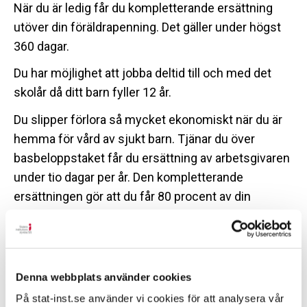
När du är ledig får du kompletterande ersättning
utöver din föräldrapenning. Det gäller under högst
360 dagar.
Du har möjlighet att jobba deltid till och med det
skolår då ditt barn fyller 12 år.
Du slipper förlora så mycket ekonomiskt när du är
hemma för vård av sjukt barn. Tjänar du över
basbeloppstaket får du ersättning av arbetsgivaren
under tio dagar per år. Den kompletterande
ersättningen gör att du får 80 procent av din
inkomst.
Din hälsa
Denna webbplats använder cookies
Som medarbetare hos SiS får du ett
På stat-inst.se använder vi cookies för att analysera vår
friskvårdsbidrag på 5000 kr varje år. Med det kan du