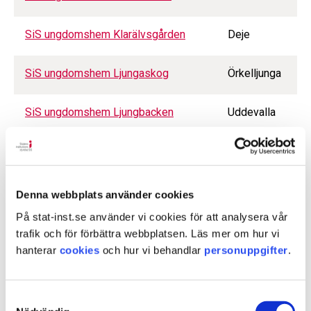
SiS ungdomshem Klarälvsgården
Deje
SiS ungdomshem Ljungaskog
Örkelljunga
SiS ungdomshem Ljungbacken
Uddevalla
SiS ungdomshem Långanäs
Eksjö
SiS ungdomshem Margretelund
Lidköping
Denna webbplats använder cookies
På stat-inst.se använder vi cookies för att analysera vår
SiS ungdomshem Nereby
Kungälv
trafik och för förbättra webbplatsen. Läs mer om hur vi
hanterar
cookies
och hur vi behandlar
personuppgifter
.
SiS ungdomshem Rebecka
Ekerö
Samtyckesval
SiS ungdomshem Ryds brunn
Ryd