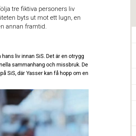
ölja tre fiktiva personers liv
teten byts ut mot ett lugn, en
en annan framtid.
h hans liv innan SiS. Det är en otrygg
minella sammanhang och missbruk. De
ö på SiS, där Yasser kan få hopp om en