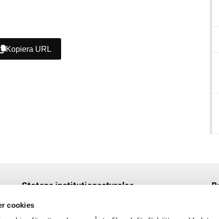
Kopiera URL
Statens institutionsstyrelse
B
Box 1062, 171 22 Solna
r cookies
Tel
010-453 40 00