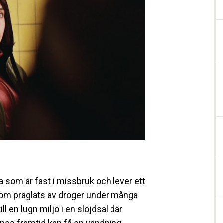
a som är fast i missbruk och lever ett
 som präglats av droger under många
ll en lugn miljö i en slöjdsal där
nes framtid kan få en vändning.