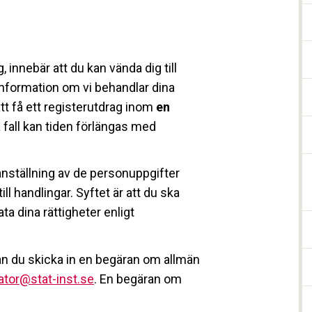
g, innebär att du kan vända dig till
 information om vi behandlar dina
att få ett registerutdrag inom
en
sa fall kan tiden förlängas med
anställning av de personuppgifter
ll handlingar. Syftet är att du ska
ta dina rättigheter enligt
 kan du skicka in en begäran om allmän
rator@stat-inst.se
. En begäran om