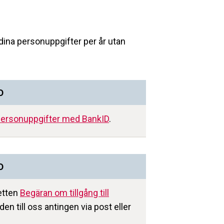
 dina personuppgifter per år utan
D
l personuppgifter med BankID
.
D
ketten
Begäran om tillgång till
en till oss antingen via post eller