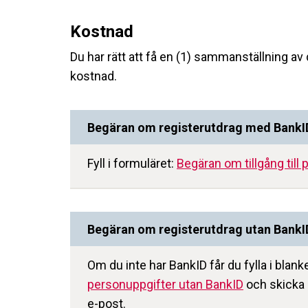
Kostnad
Du har rätt att få en (1) sammanställning av
kostnad.
Begäran om registerutdrag med BankI
Fyll i formuläret:
Begäran om tillgång til
Begäran om registerutdrag utan BankI
Om du inte har BankID får du fylla i blan
personuppgifter utan BankID
och skicka d
e-post.