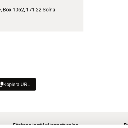
e, Box 1062, 171 22 Solna
Kopiera URL
Statens institutionsstyrelse
B