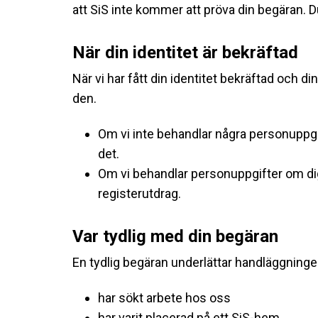
att SiS inte kommer att pröva din begäran. D
När din identitet är bekräftad
När vi har fått din identitet bekräftad och di
den.
Om vi inte behandlar några personuppgi
det.
Om vi behandlar personuppgifter om di
registerutdrag.
Var tydlig med din begäran
En tydlig begäran underlättar handläggning
har sökt arbete hos oss
har varit placerad på ett SiS-hem