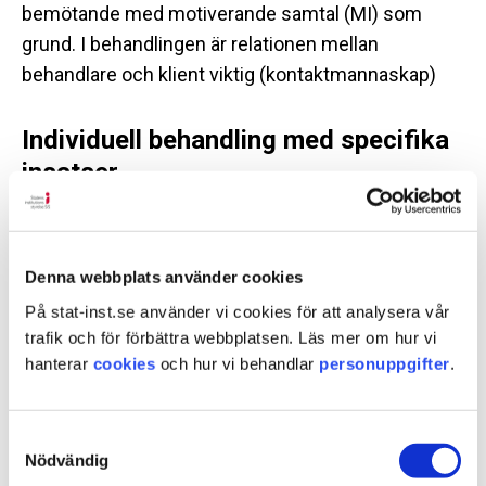
bemötande med motiverande samtal (MI) som
grund. I behandlingen är relationen mellan
behandlare och klient viktig (kontaktmannaskap)
Individuell behandling med specifika
insatser
Klienterna erbjuds individuell behandling där olika
typer av specifika insatser ingår:
Denna webbplats använder cookies
kontaktmannasamtal
På stat-inst.se använder vi cookies för att analysera vår
MI-samtal
trafik och för förbättra webbplatsen. Läs mer om hur vi
psykologsamtal
hanterar
cookies
och hur vi behandlar
personuppgifter
.
motivationsprogram
återfallsprevention
Samtyckesval
missbrukskartläggning
Nödvändig
SiS utredning LVM