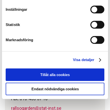
musikverksamhet
Inställningar
skapande verksamhet
social färdighetsträning
Statistik
motion
ADL
Marknadsföring
Sidan uppdaterad
måndag 7 februari 2022
Visa detaljer
Kontakt
Tillåt alla cookies
SiS LVM-hem Rällsögården
Rällsögården, Kopparberg
Endast nödvändiga cookies
Telefon växel:
010-453 57 00
Fax: 010-453 57 10
rallsogarden@stat-inst.se