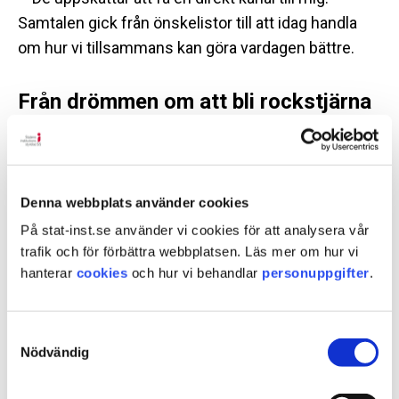
Samtalen gick från önskelistor till att idag handla
om hur vi tillsammans kan göra vardagen bättre.
Från drömmen om att bli rockstjärna
till ledare inom socialt arbete
Som barn ville hon bli rockstjärna eller veterinär.
Men intresset för människor och sociala frågor tog
Denna webbplats använder cookies
över. Efter studier i socialantropologi och en master
På stat-inst.se använder vi cookies för att analysera vår
i sociologi började hon arbeta på ett
trafik och för förbättra webbplatsen. Läs mer om hur vi
missbruksboende innan hon hittade till SiS.
hanterar
cookies
och hur vi behandlar
personuppgifter
.
– Jag såg en annons på LinkedIn och blev nyfiken.
När vikariatet tog slut fick jag en fast tjänst, och
Samtyckesval
sedan dess har jag trivts jättebra, berättar Maggie.
Nödvändig