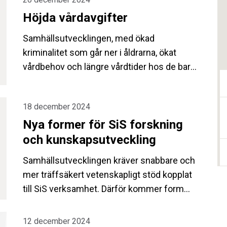
Höjda vårdavgifter
Samhällsutvecklingen, med ökad
kriminalitet som går ner i åldrarna, ökat
vårdbehov och längre vårdtider hos de barn,
unga och klienter som placeras på Statens
institutionsstyrelse (SiS), gör att
18 december 2024
myndigheten behöver fortsätta att möta
Nya former för SiS forskning
behoven. För att klara av detta behöver SiS
höja vårdavgifterna 2025.
och kunskapsutveckling
Samhällsutvecklingen kräver snabbare och
mer träffsäkert vetenskapligt stöd kopplat
till SiS verksamhet. Därför kommer form
och inriktning för den SiS-finansierade
forskningen att utredas under 2025.
12 december 2024