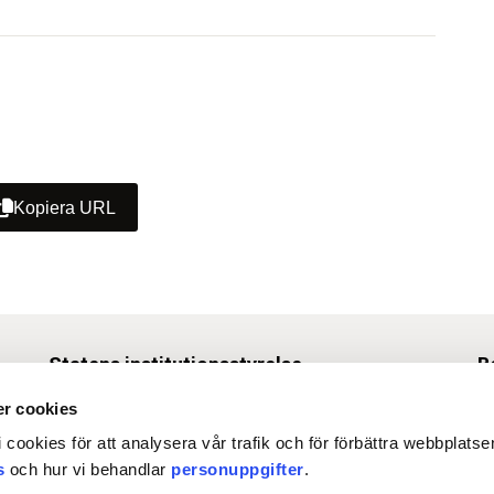
Kopiera URL
Statens institutionsstyrelse
B
Box 1062, 171 22 Solna
r cookies
Tel
010-453 40 00
 cookies för att analysera vår trafik och för förbättra webbplats
Fax 010-453 40 50
s
och hur vi behandlar
personuppgifter
.
O