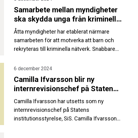
Åtgärden finns till för att säkerställa
Samarbete mellan myndigheter
ungdomarnas trygghet och säkerhet. Den
ska skydda unga från kriminella
första avdelningen förväntas vara på plats i
nätverk
februari 2025.
Åtta myndigheter har etablerat närmare
samarbeten för att motverka att barn och
rekryteras till kriminella nätverk. Snabbare
kontaktvägar finns nu mellan dessa
myndigheter, socialtjänsten och skolorna
6 december 2024
runtom i landet. Det framgår av den
Camilla Ifvarsson blir ny
slutrapport som på fredagen den 6
internrevisionschef på Statens
december lämnades till regeringen från
institutionsstyrelse
myndigheterna som ingår i den så kallade
Camilla Ifvarsson har utsetts som ny
Bob-samverkan.
internrevisionschef på Statens
institutionsstyrelse, SiS. Camilla Ifvarsson
är sedan 2012 internrevisionschef vid
Kungliga tekniska högskolan KTH. Hon