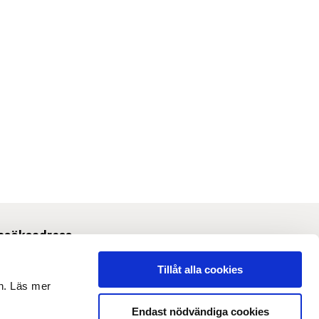
esöksadress
Svetsarvägen 10, Solna
Tillåt alla cookies
en. Läs mer
m webbplatsen
Endast nödvändiga cookies