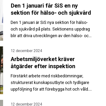
Utlysningen av anslag till nya projekt pausas
Den 1 januari får SiS en ny
under utredningen men pågående projekt
sektion för hälso- och sjukvård
fortsätter.
Den 1 januari är SiS nya sektion för hälso-
och sjukvård på plats. Sektionens uppdrag
blir att driva utvecklingen av den hälso- och
sjukvård som SiS bedriver idag samt att
stödja kärnverksamheten i
12 december 2024
kompetensutveckling och hälso- och
Arbetsmiljöverket kräver
sjukvårdsfrågor.
åtgärder efter inspektion
Förstärkt arbete med riskbedömningar,
strukturerat kunskapsutbyte och tydligare
uppföljning för att förebygga hot och våld.
Det är några åtgärder Arbetsmiljöverket
kräver av Statens institutionsstyrelse, SiS,
12 december 2024