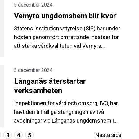
5 december 2024
tillträder tjänsten den 3 februari 2025.
Vemyra ungdomshem blir kvar
Statens institutionsstyrelse (SiS) har under
hösten genomfört omfattande insatser för
att stärka vårdkvaliteten vid Vemyra
ungdomshem. Eftersom förbättringar kan
noteras inom en rad områden är den
3 december 2024
aviserade avvecklingen av
Långanäs återstartar
ungdomshemmet inte längre aktuell.
verksamheten
Inspektionen för vård och omsorg, IVO, har
hävt den tillfälliga stängningen av två
avdelningar vid Långanäs ungdomshem i
Eksjö. Verksamheten återstartas därför
Nästa sida
3
4
5
tisdag den 3 december.