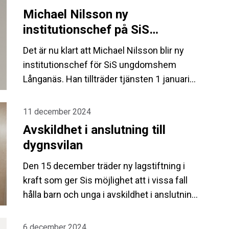
efter en myndighetsövergripande
Michael Nilsson ny
inspektion. Inspektionen har genomförts
institutionschef på SiS
utifrån SiS egenrapporterade händelser.
ungdomshem Långanäs
Det är nu klart att Michael Nilsson blir ny
institutionschef för SiS ungdomshem
Långanäs. Han tillträder tjänsten 1 januari
2025.
11 december 2024
Avskildhet i anslutning till
dygnsvilan
Den 15 december träder ny lagstiftning i
kraft som ger Sis möjlighet att i vissa fall
hålla barn och unga i avskildhet i anslutning
till dygnsvilan. Det innebär att SiS kan låsa
vissa ungdomars rum nattetid efter beslut.
6 december 2024