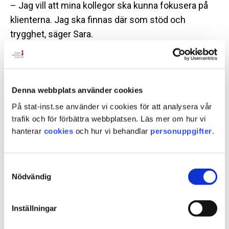
– Jag vill att mina kollegor ska kunna fokusera på
klienterna. Jag ska finnas där som stöd och
trygghet, säger Sara.
Bra kommunikation skapar trygghet
En viktig del av uppdraget är att ytterligare förbättra
Denna webbplats använder cookies
kommunikationen mellan avdelningarna. Sara
På stat-inst.se använder vi cookies för att analysera vår
brinner för att skapa tydliga rutiner för
trafik och för förbättra webbplatsen. Läs mer om hur vi
informationsflödet, inte minst för ny personal, så
hanterar
cookies
och hur vi behandlar
personuppgifter
.
att alla får rätt verktyg från början.
Med bakgrund som tidigare verksamhetschef inom
Samtyckesval
LSS (Lagen om stöd och service till vissa
Nödvändig
funktionshindrade) är Sara van att arbeta
strategiskt. Hon lyfter vikten av att vara proaktiv,
Inställningar
göra riskbedömningar och skapa tydliga strukturer