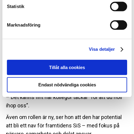
som gör miljön tryggare för både personal och
Statistik
klienter.
– Det handlar om att vara steget före. Om vi brister
Marknadsföring
som ledare påverkas hela verksamheten och
arbetsmiljön, fortsätter Sara.
Visa detaljer
Drivkraften är att göra skillnad varje
dag
Tillåt alla cookies
Att bidra till trygghet och gemenskap – det är det
bästa med jobbet, tycker Sara.
Endast nödvändiga cookies
– Det känns fint när kollegor tackar ”för att du höll
ihop oss”.
Även om rollen är ny, ser hon att den har potential
att bli ett nav för framtidens SiS – med fokus på
närvaro, samarbete och delat ansvar.