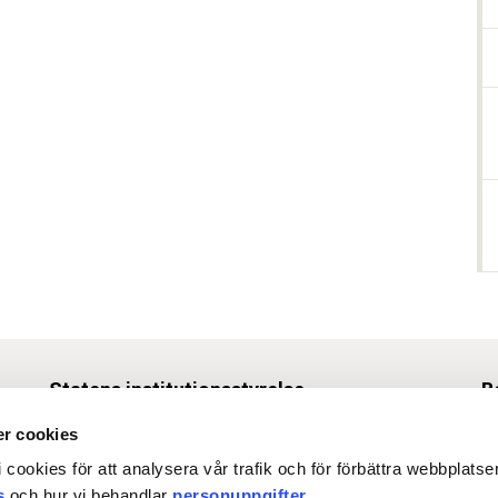
Statens institutionsstyrelse
B
Box 1062, 171 22 Solna
r cookies
Tel
010-453 40 00
 cookies för att analysera vår trafik och för förbättra webbplats
Fax 010-453 40 50
s
och hur vi behandlar
personuppgifter
.