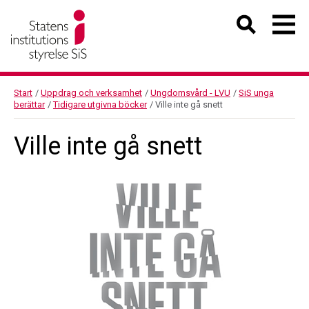
Start
/
Uppdrag och verksamhet
/
Ungdomsvård - LVU
/
SiS unga
berättar
/
Tidigare utgivna böcker
/
Ville inte gå snett
Ville inte gå snett