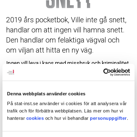
2019 års pocketbok, Ville inte gå snett,
handlar om att ingen vill hamna snett.
Den handlar om felaktiga vägval och
om viljan att hitta en ny väg.
Ingen vill leva i kaos med missbruk och kriminalitet.
Men ibland blir livet tvärt om. I pocketboken delar
ungdomar placerade på SiS ungdomshem med sig
av sina tankar, känslor och erfarenheter.
Denna webbplats använder cookies
Ungdomarna som bidragit med texter till boken
På stat-inst.se använder vi cookies för att analysera vår
delar med sig av sin livshistoria med egna ord och
trafik och för förbättra webbplatsen. Läs mer om hur vi
uttryck. I texterna reflekterar de kring varför allt blev
hanterar
cookies
och hur vi behandlar
personuppgifter
.
som det blev, men också över viljan till att förändra
och styra framtiden i en annan riktning.