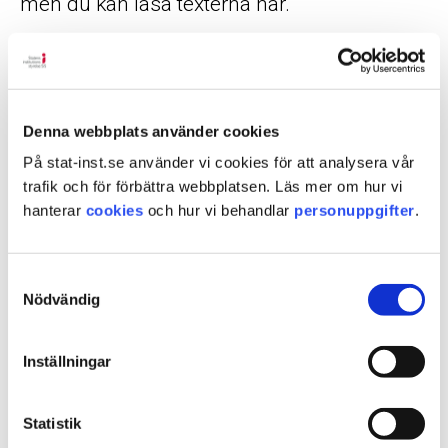
men du kan läsa texterna här.
I förordet skriver SiS generaldirektör:
"Att ge ut antologier med ungdomarnas egna röster
har blivit en tradition. Det som började som en
Denna webbplats använder cookies
skrivartävling för ungdomarna har fortsatt som ett
På stat-inst.se använder vi cookies för att analysera vår
återkommande inslag inom skolverksamheten på
trafik och för förbättra webbplatsen. Läs mer om hur vi
ungdomshemmen. Det här är den åttonde boken i
hanterar
cookies
och hur vi behandlar
personuppgifter
.
sitt slag."
Jag har hittat mitt svar... (pdf 2,09 MB)
Samtyckesval
Nödvändig
Sidan uppdaterad
torsdag 23 juni 2016
Inställningar
Dela sidan med andra
Statistik