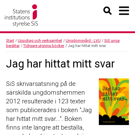
Start
/
Uppdrag och verksamhet
/
Ungdomsvård - LVU
/
SiS unga
berättar
/
Tidigare utgivna böcker
/
Jag har hittat mitt svar
Jag har hittat mitt svar
SiS skrivarsatsning på de
särskilda ungdomshemmen
2012 resulterade i 123 texter
som publicerades i boken "Jag
har hittat mitt svar...". Boken
finns inte längre att beställa,