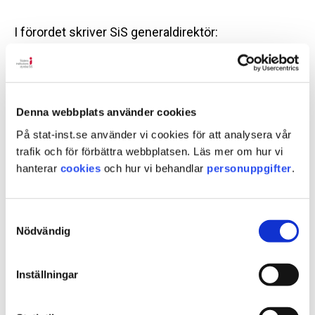
I förordet skriver SiS generaldirektör:
Alla texter är viktiga, för de är ungdomarnas egna.
Och de är ofta fulla av en tro på att det trots allt kan
bli bättre. Så här avslutar "Mikaela" sitt bidrag:
Denna webbplats använder cookies
Det finns ett hopp, och alla har en framtid att längta
På stat-inst.se använder vi cookies för att analysera vår
till. Mitt liv är nu. Jag har människor omkring mig
trafik och för förbättra webbplatsen. Läs mer om hur vi
som bryr sig. Allt är spännande, uppmanande och
hanterar
cookies
och hur vi behandlar
personuppgifter
.
så levande, man vill ju se mer. Jag är en
människa...och jag är värdefull.
Samtyckesval
Nödvändig
Ängel (pdf 640 kB)
Sidan uppdaterad
torsdag 23 juni 2016
Inställningar