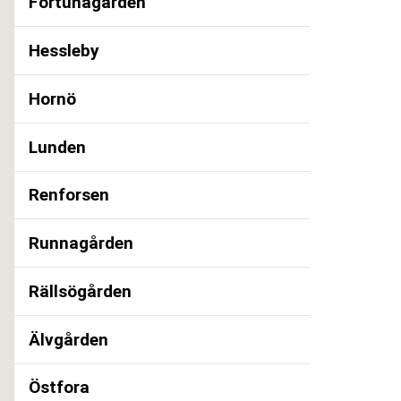
Fortunagården
Hessleby
Hornö
Lunden
Renforsen
Runnagården
Rällsögården
Älvgården
Östfora