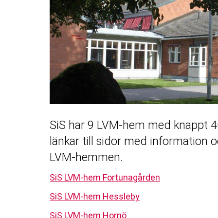
SiS har 9 LVM-hem med knappt 400
länkar till sidor med information
LVM-hemmen.
SiS LVM-hem Fortunagården
SiS LVM-hem Hessleby
SiS LVM-hem Hornö