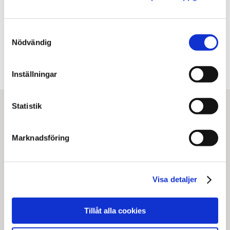
Facebook
X
E-post
Samtyckesval
Kopiera URL
Nödvändig
Inställningar
Statistik
Marknadsföring
Visa detaljer
Statens institutionsstyrelse
Box 1062, 171 22 Solna
Tillåt alla cookies
Tel
010-453 40 00