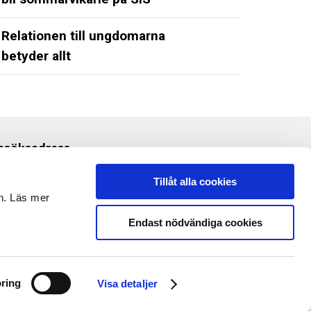
Relationen till ungdomarna
betyder allt
esöksadress
Svetsarvägen 10, Solna
Tillåt alla cookies
en. Läs mer
m webbplatsen
Endast nödvändiga cookies
 Om webbplatsen
 Tillgänglighet och anpassning
ring
Visa detaljer