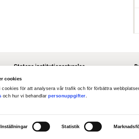
Statens institutionsstyrelse
B
Box 1062, 171 22 Solna
r cookies
Tel
010-453 40 00
 cookies för att analysera vår trafik och för förbättra webbplats
Fax 010-453 40 50
s
och hur vi behandlar
personuppgifter
.
O
registrator@stat-inst.se
›
Org.nr. 202100-4508
›
Inställningar
Statistik
Marknadsfö