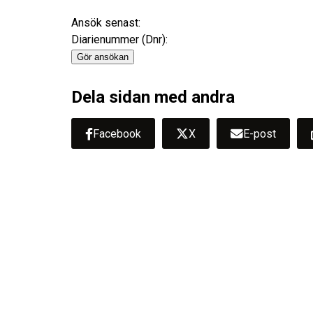
Diarienummer (Dnr):
Dela sidan med andra
Facebook
X
E-post