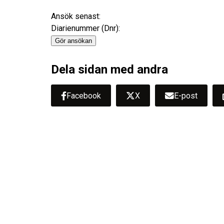
Diarienummer (Dnr):
Dela sidan med andra
Facebook
X
E-post