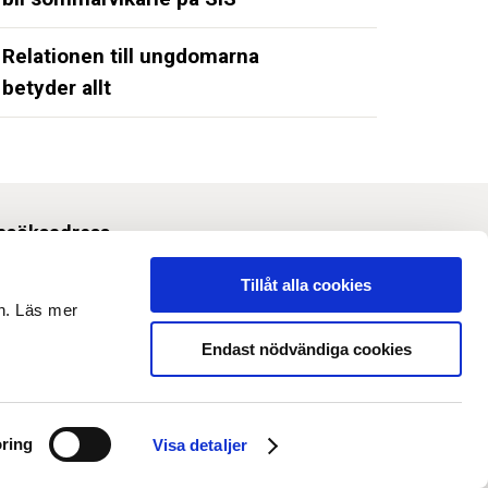
Relationen till ungdomarna
betyder allt
esöksadress
Svetsarvägen 10, Solna
Tillåt alla cookies
en. Läs mer
m webbplatsen
Endast nödvändiga cookies
 Om webbplatsen
 Tillgänglighet och anpassning
ring
Visa detaljer