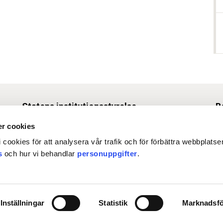
Statens institutionsstyrelse
B
Box 1062, 171 22 Solna
r cookies
Tel
010-453 40 00
 cookies för att analysera vår trafik och för förbättra webbplats
Fax 010-453 40 50
s
och hur vi behandlar
personuppgifter
.
O
registrator@stat-inst.se
›
Org.nr. 202100-4508
›
Inställningar
Statistik
Marknadsfö