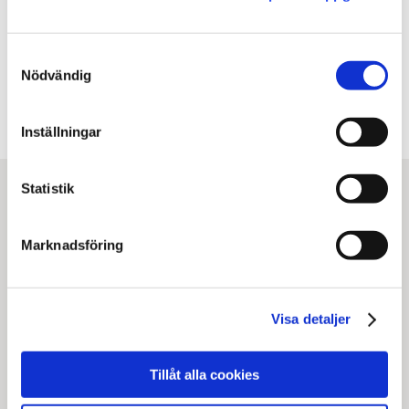
Facebook
X
E-post
Samtyckesval
Kopiera URL
Nödvändig
Inställningar
Statistik
Marknadsföring
Visa detaljer
Statens institutionsstyrelse
Box 1062, 171 22 Solna
Tillåt alla cookies
Tel
010-453 40 00