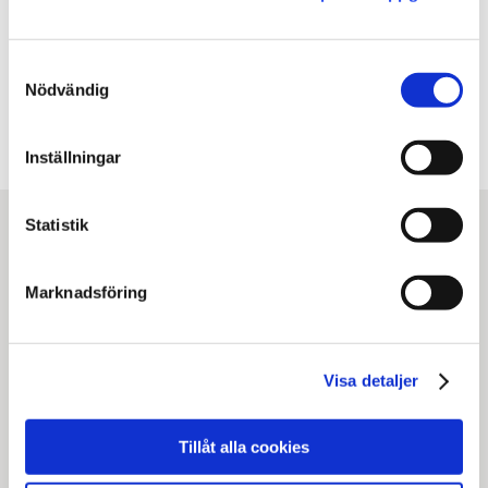
Facebook
X
E-post
Samtyckesval
Kopiera URL
Nödvändig
Inställningar
Statistik
Marknadsföring
Visa detaljer
Statens institutionsstyrelse
Box 1062, 171 22 Solna
Tillåt alla cookies
Tel
010-453 40 00