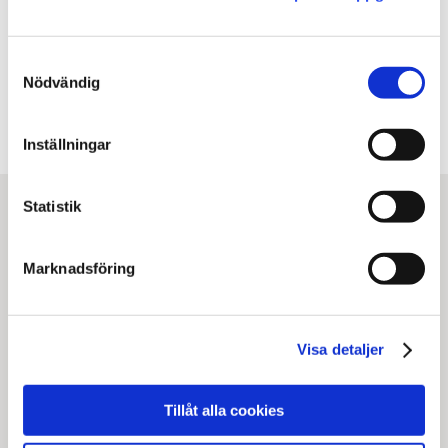
Facebook
X
E-post
Samtyckesval
Kopiera URL
Nödvändig
Inställningar
Statistik
Marknadsföring
Visa detaljer
Statens institutionsstyrelse
Box 1062, 171 22 Solna
Tillåt alla cookies
Tel
010-453 40 00