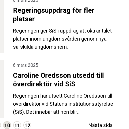
6 mars 2025
mot sin vilja, och ofta på låsbara enheter,
Regeringsuppdrag för fler
vilket innebär en särskild utmaning. Vid
beslut enligt LVU ska den unges bästa,
platser
artikel 3, vara avgörande.
Regeringen ger SiS i uppdrag att öka antalet
platser inom ungdomsvården genom nya
särskilda ungdomshem.
6 mars 2025
Caroline Oredsson utsedd till
överdirektör vid SiS
Regeringen har utsett Caroline Oredsson till
överdirektör vid Statens institutionsstyrelse
(SiS). Det innebär att hon blir
generaldirektörens ställföreträdare. Caroline
Nästa sida
10
11
12
Oredsson tillträder den 2 juni 2025.