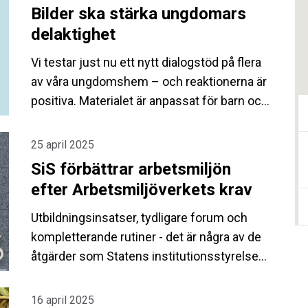
Bilder ska stärka ungdomars
delaktighet
Vi testar just nu ett nytt dialogstöd på flera
av våra ungdomshem – och reaktionerna är
positiva. Materialet är anpassat för barn och
unga och ska göra viktig information både
lättare att förstå och prata om.
25 april 2025
SiS förbättrar arbetsmiljön
efter Arbetsmiljöverkets krav
Utbildningsinsatser, tydligare forum och
kompletterande rutiner - det är några av de
åtgärder som Statens institutionsstyrelse
(SiS) har vidtagit för att säkerställa en god
och trygg arbetsmiljö för medarbetarna.
16 april 2025