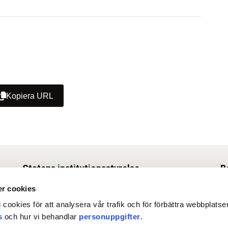
Kopiera URL
Statens institutionsstyrelse
B
Box 1062, 171 22 Solna
r cookies
Tel
010-453 40 00
 cookies för att analysera vår trafik och för förbättra webbplats
Fax 010-453 40 50
s
och hur vi behandlar
personuppgifter
.
O