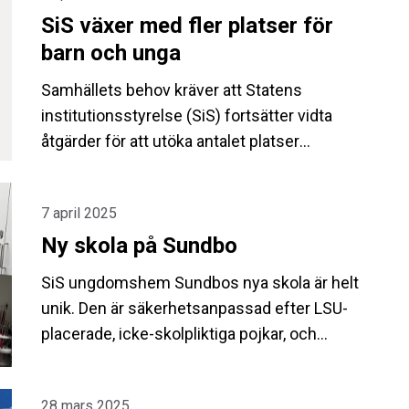
SiS växer med fler platser för
barn och unga
Samhällets behov kräver att Statens
institutionsstyrelse (SiS) fortsätter vidta
åtgärder för att utöka antalet platser
kommande år. Dagens 790 platser inom
ungdomsvården bedöms behöva utökas till
7 april 2025
930 platser nästa år.
Ny skola på Sundbo
SiS ungdomshem Sundbos nya skola är helt
unik. Den är säkerhetsanpassad efter LSU-
placerade, icke-skolpliktiga pojkar, och
anpassad för ungdomar med NPF-
problematik.
28 mars 2025