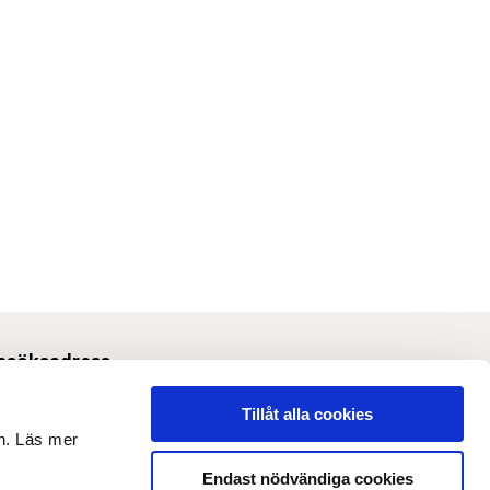
esöksadress
Svetsarvägen 10, Solna
Tillåt alla cookies
en. Läs mer
m webbplatsen
Endast nödvändiga cookies