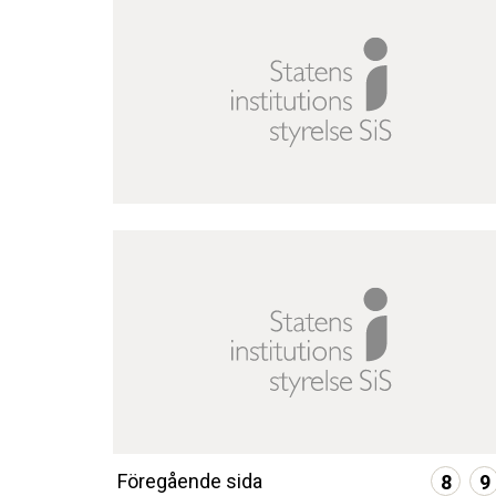
Föregående sida
8
9