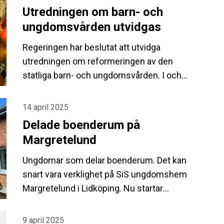
Utredningen om barn- och
ungdomsvården utvidgas
Regeringen har beslutat att utvidga
utredningen om reformeringen av den
statliga barn- och ungdomsvården. I och
med detta förlängs uppdraget. Det ska nu
redovisas senast den 2 mars 2026.
14 april 2025
Delade boenderum på
Margretelund
Ungdomar som delar boenderum. Det kan
snart vara verklighet på SiS ungdomshem
Margretelund i Lidköping. Nu startar
pilotprojektet som ska utforska
möjligheterna att bo fler i samma rum.
9 april 2025