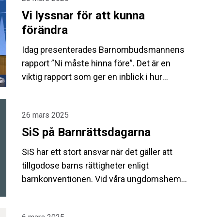
Vi lyssnar för att kunna
förändra
Idag presenterades Barnombudsmannens
rapport ”Ni måste hinna före”. Det är en
viktig rapport som ger en inblick i hur
frihetsberövade barn och unga upplever sin
uppväxt och tillvaro.
26 mars 2025
SiS på Barnrättsdagarna
SiS har ett stort ansvar när det gäller att
tillgodose barns rättigheter enligt
barnkonventionen. Vid våra ungdomshem
vårdas barn och unga med psykosociala
problem och de flesta vistas vid hemmen