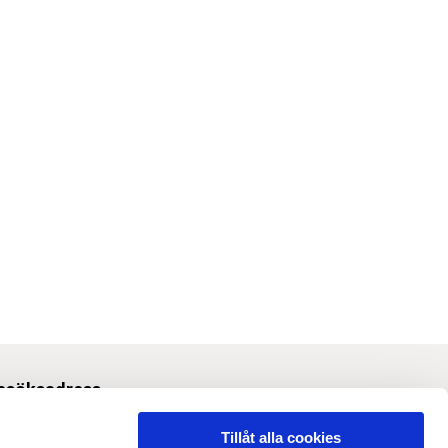
esöksadress
Svetsarvägen 10, Solna
Tillåt alla cookies