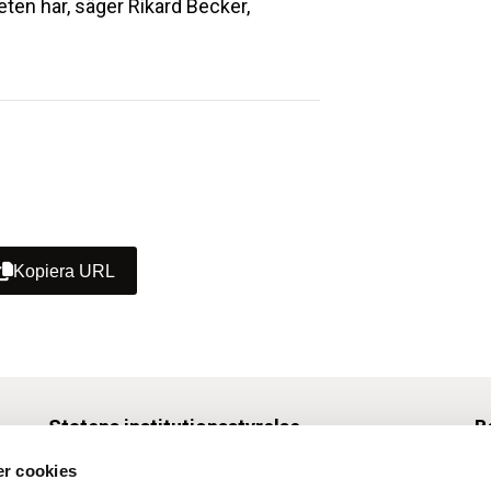
ten har, säger Rikard Becker,
Kopiera URL
Statens institutionsstyrelse
B
Box 1062, 171 22 Solna
r cookies