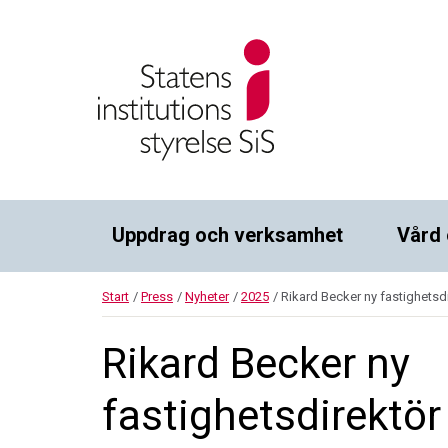
Uppdrag och verksamhet
Vård 
Start
/
Press
/
Nyheter
/
2025
/
Rikard Becker ny fastighetsd
Rikard Becker ny
fastighetsdirektör