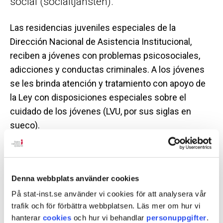
social (socialtjänsten).
Las residencias juveniles especiales de la
Dirección Nacional de Asistencia Institucional,
reciben a jóvenes con problemas psicosociales,
adicciones y conductas criminales. A los jóvenes
se les brinda atención y tratamiento con apoyo de
la Ley con disposiciones especiales sobre el
cuidado de los jóvenes (LVU, por sus siglas en
sueco).
En algunas residencias juveniles se atiende a
jóvenes que han cometido crímenes graves y que
han sido sentenciados a atención institucional,
Denna webbplats använder cookies
según la Ley sobre la implementación de la
På stat-inst.se använder vi cookies för att analysera vår
atención a delincuentes juveniles bajo custodia
trafik och för förbättra webbplatsen. Läs mer om hur vi
institucional (LSU, por sus siglas en sueco).
hanterar
cookies
och hur vi behandlar
personuppgifter
.