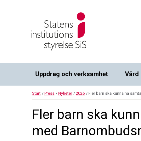
Uppdrag och verksamhet
Vård 
Start
/
Press
/
Nyheter
/
2026
/
Fler barn ska kunna ha sa
Fler barn ska kun
med Barnombuds