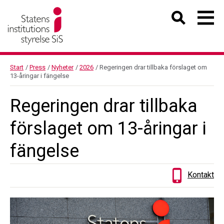
Start
/
Press
/
Nyheter
/
2026
/
Regeringen drar tillbaka förslaget om
13-åringar i fängelse
Regeringen drar tillbaka
förslaget om 13-åringar i
fängelse
Kontakt