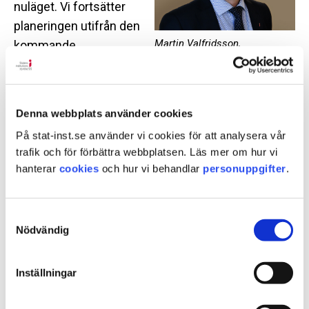
nuläget. Vi fortsätter
planeringen utifrån den
Martin Valfridsson,
kommande
generaldirektör.
utfasningen av Lagen
om sluten ungdomsvård (LSU) där vi kommer möta
en delvis ny målgrupp inom ungdomsvården. Vi
Denna webbplats använder cookies
arbetar vidare med verksamheten fram tills den nya
På stat-inst.se använder vi cookies för att analysera vår
lagstiftningen träder i kraft och avvaktar nu
trafik och för förbättra webbplatsen. Läs mer om hur vi
regeringens nya proposition, säger Martin
hanterar
cookies
och hur vi behandlar
personuppgifter
.
Valfridsson, generaldirektör på SiS.
Istället för en omröstning på måndag kommer ett
Samtyckesval
nytt lagförslag läggas fram av regeringen i sommar
Nödvändig
med en ny sänkt åldersgräns till 14 år som
riksdagen kommer behandla under augusti. Detta
Inställningar
utifrån att regeringen gjort bedömningen att man
saknar parlamentariska förutsättningar att få