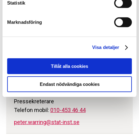
Statistik
igenom propositionen i sin nuvarande form. Att se
över en sänkt straffbarhetsålder från 15 till 14 år
Marknadsföring
ligger också i linje med utredningens ursprungliga
förslag.
Nyhet,
2026-06-11
Visa detaljer
Sidan uppdaterad
torsdag 11 juni 2026
Tillåt alla cookies
Kontakt
Endast nödvändiga cookies
Peter Wärring
Pressekreterare
Telefon mobil:
010-453 46 44
peter.warring@stat-inst.se