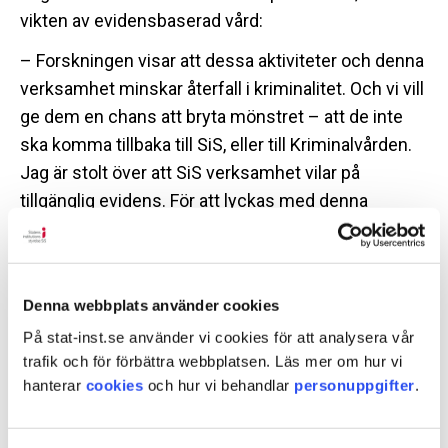
vikten av evidensbaserad vård:
– Forskningen visar att dessa aktiviteter och denna
verksamhet minskar återfall i kriminalitet. Och vi vill
ge dem en chans att bryta mönstret – att de inte
ska komma tillbaka till SiS, eller till Kriminalvården.
Jag är stolt över att SiS verksamhet vilar på
tillgänglig evidens. För att lyckas med denna
verksamhet krävs god planering, samarbete med
övriga myndigheten och rätt ”mindset”, säger
Sverker Göransson.
Denna webbplats använder cookies
På stat-inst.se använder vi cookies för att analysera vår
Rätt medarbetare ger rätt
trafik och för förbättra webbplatsen. Läs mer om hur vi
förutsättningar för de unga
hanterar
cookies
och hur vi behandlar
personuppgifter
.
Uppstart av en ny avdelning kräver fler kompetenta
medarbetare för uppdraget. De ska finnas till för