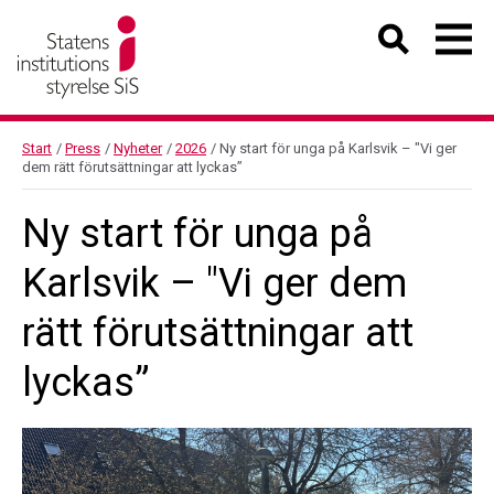
Start
/
Press
/
Nyheter
/
2026
/
Ny start för unga på Karlsvik – "Vi ger
dem rätt förutsättningar att lyckas”
Ny start för unga på
Karlsvik – "Vi ger dem
rätt förutsättningar att
lyckas”