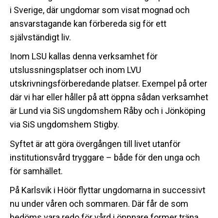
i Sverige, där ungdomar som visat mognad och
ansvarstagande kan förbereda sig för ett
självständigt liv.
Inom LSU kallas denna verksamhet för
utslussningsplatser och inom LVU
utskrivningsförberedande platser. Exempel på orter
där vi har eller håller på att öppna sådan verksamhet
är Lund via SiS ungdomshem Råby och i Jönköping
via SiS ungdomshem Stigby.
Syftet är att göra övergången till livet utanför
institutionsvård tryggare – både för den unga och
för samhället.
På Karlsvik i Höör flyttar ungdomarna in successivt
nu under våren och sommaren. Där får de som
bedöms vara redo för vård i öppnare former träna