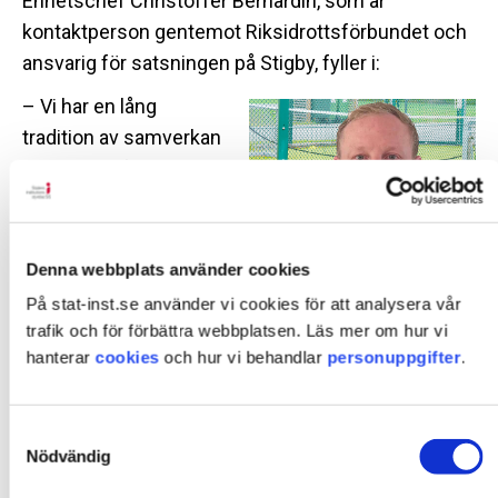
Enhetschef Christoffer Bernardin, som är
kontaktperson gentemot Riksidrottsförbundet och
ansvarig för satsningen på Stigby, fyller i:
– Vi har en lång
tradition av samverkan
med lokala föreningar.
Men det nya och
positiva är att SiS för
första gången har ett
Denna webbplats använder cookies
Christoffer Bernardin,
centralt och
På stat-inst.se använder vi cookies för att analysera vår
enhetschef på SiS
rikstäckande avtal,
ungdomshem Stigby.
trafik och för förbättra webbplatsen. Läs mer om hur vi
vilket ger alla
hanterar
cookies
och hur vi behandlar
personuppgifter
.
ungdomshem samma möjligheter på sikt.
Samtyckesval
Träningar på hemmen
Nödvändig
Ungdomar som kommit en bit i sin sociala vård och