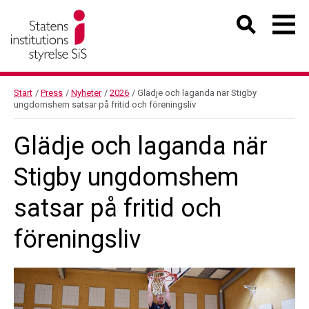
Start
/
Press
/
Nyheter
/
2026
/
Glädje och laganda när Stigby
ungdomshem satsar på fritid och föreningsliv
Glädje och laganda när
Stigby ungdomshem
satsar på fritid och
föreningsliv