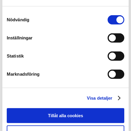
risk-, behovs- och mottaglighetsprinciperna.
Samtyckesval
Syftet med studien som presenteras i denna
Nödvändig
rapport var att undersöka Stoppas
genomförbarhet och eventuella
Inställningar
behandlingseffekter i form av minskad risk
för återfall. Studien genomfördes under
Statistik
2019–2022 och 28 SiS-placerade pojkar och
unga män deltog. Sammantaget visar
resultaten på genomförbarhet och
Marknadsföring
tillfredsställelse med programmet. Det
framkom även en antydan till minskning av
Visa detaljer
faktorer som påverkar återfallsrisk.
Resultaten har betydelse för behandling och
vårdutveckling för unga med sexuella
Tillåt alla cookies
beteendeproblem, både inom och utom SiS.