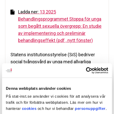
Ladda ner:
13 2025
Behandlingsprogrammet Stoppa för unga
som begått sexuella övergrepp: En studie
av implementering och preliminär
behandlingseffekt (pdf , nytt fönster)
Statens institutionsstyrelse (SiS) bedriver
social tvångsvård av unga med allvarliga
psykosociala problem, inklusive unga som
begått sexuella övergrepp. Då det saknas
kunskapsbaserad behandling för denna
Denna webbplats använder cookies
målgrupp, utvecklade psykologer på SiS en ny
På stat-inst.se använder vi cookies för att analysera vår
återfallspreventiv behandling, Stoppa. Stoppa
trafik och för förbättra webbplatsen. Läs mer om hur vi
baseras på kognitiv beteendeterapi, dialektisk
hanterar
cookies
och hur vi behandlar
personuppgifter
.
beteendeterapi, motiverande samtal samt