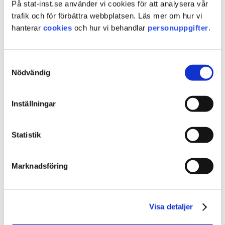
På stat-inst.se använder vi cookies för att analysera vår
trafik och för förbättra webbplatsen. Läs mer om hur vi
hanterar
cookies
och hur vi behandlar
personuppgifter
.
Samtyckesval
Nödvändig
Inställningar
Steg 3
Statistik
Nu har du skickat in dina kompletteringar.
Viktigt!
Via den röda nedladdningsikonen laddar du
Marknadsföring
ned de signerade besluten.
(se ikon i markeringsrutan i bilden nedan)
Visa detaljer