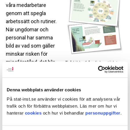
våra medarbetare
genom att spegla
arbetssätt och rutiner.
När ungdomar och
personal har samma
bild av vad som gäller
minskar risken för
missförstånd, det blir
Två bilder från dialogstödet.
lättare att göra rätt och
bygga tillit.
Denna webbplats använder cookies
Version även för socialtjänsten
På stat-inst.se använder vi cookies för att analysera vår
Under våren kommer vi att implementera
trafik och för förbättra webbplatsen. Läs mer om hur vi
dialogstödet brett till alla SiS-hem. Vi tar också fram
hanterar
cookies
och hur vi behandlar
personuppgifter
.
en digital version som socialtjänst, familj och
anhöriga ska kunna använda för att öka förståelsen