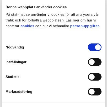
Antal i kö: 43
Denna webbplats använder cookies
På stat-inst.se använder vi cookies för att analysera vår
Redovisning 2023-10-10
trafik och för förbättra webbplatsen. Läs mer om hur vi
Antal i kö: 52
hanterar
cookies
och hur vi behandlar
personuppgifter
.
Redovisning 2023-10-03
Antal i kö: 55
Samtyckesval
Redovisning 2023-09-26
Nödvändig
Antal i kö: 52
Inställningar
Redovisning 2023-09-19
Antal i kö: 30
Statistik
Redovisning 2023-09-12
Antal i kö: 51
Marknadsföring
Redovisning 2023-09-05
Antal i kö: 45