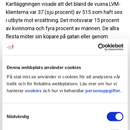
Kartläggningen visade att det bland de vuxna LVM-
klienterna var 37 (sju procent) av 515 som haft sex
i utbyte mot ersättning. Det motsvarar 15 procent
av kvinnorna och fyra procent av männen. De allra
flesta möter sin köpare på gatan eller genom
kompisar.
Flera myndigheter deltog i
Denna webbplats använder cookies
regeringens satsning
På stat-inst.se använder vi cookies för att analysera vår
Under perioden 2008-2010 satsade regeringen
trafik och för förbättra webbplatsen. Läs mer om hur vi
drygt 210 miljoner kronor på åtgärder som ska
hanterar
cookies
och hur vi behandlar
personuppgifter
.
minska handeln med sexuella tjänster.
SiS var en av flera myndigheter som deltog i
Samtyckesval
Nödvändig
arbetet. LVM-klienter och ungdomar som
omhändertagits enligt LVU hörde till projektets